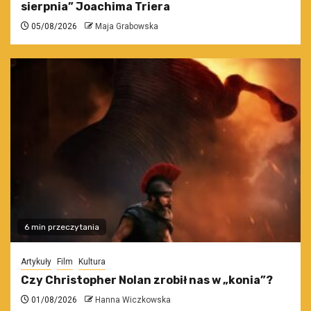
sierpnia” Joachima Triera
05/08/2026
Maja Grabowska
6 min przeczytania
Artykuły
Film
Kultura
Czy Christopher Nolan zrobił nas w „konia”?
01/08/2026
Hanna Wiczkowska