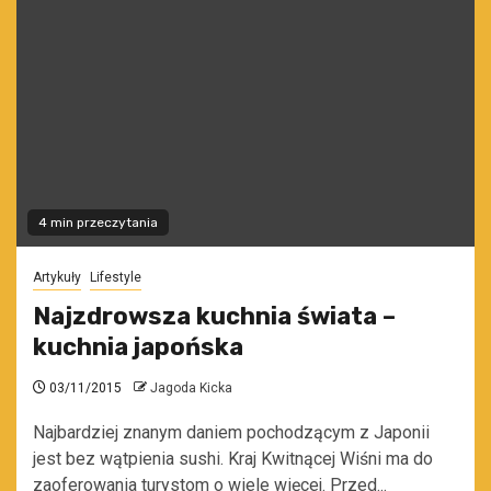
4 min przeczytania
Artykuły
Lifestyle
Najzdrowsza kuchnia świata –
kuchnia japońska
03/11/2015
Jagoda Kicka
Najbardziej znanym daniem pochodzącym z Japonii
jest bez wątpienia sushi. Kraj Kwitnącej Wiśni ma do
zaoferowania turystom o wiele więcej. Przed...