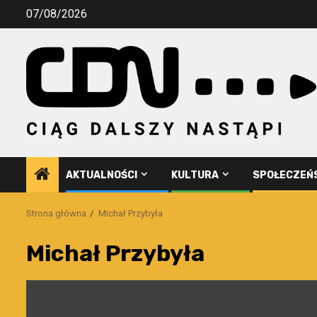
Przejdź
07/08/2026
do
treści
AKTUALNOŚCI
KULTURA
SPOŁECZEŃ
Strona główna
Michał Przybyła
Michał Przybyła