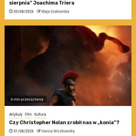
sierpnia” Joachima Triera
05/08/2026
Maja Grabowska
6 min przeczytania
Artykuły
Film
Kultura
Czy Christopher Nolan zrobił nas w „konia”?
01/08/2026
Hanna Wiczkowska