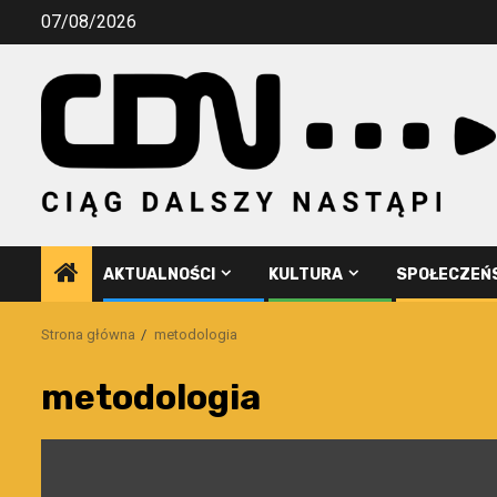
Przejdź
07/08/2026
do
treści
AKTUALNOŚCI
KULTURA
SPOŁECZEŃ
Strona główna
metodologia
metodologia