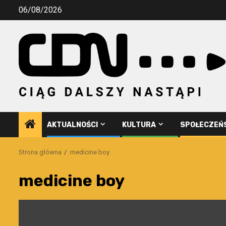
Przejdź
06/08/2026
do
treści
AKTUALNOŚCI
KULTURA
SPOŁECZEŃ
Strona główna
medicine boy
medicine boy