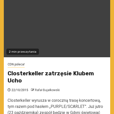
2 min przeczytania
CDN poleca!
Closterkeller zatrzęsie Klubem
Ucho
22/10/2015
Rafał Bujałkowski
Closterkeller wyrusza w coroczną trasę koncertową,
tym razem pod hasłem „PURPLE/SCARLET”. Już jutro
(23 października) zespół będzie w Gdyni świętować