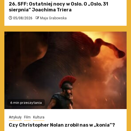
26. SFF: Ostatniej nocy w Oslo. O „Oslo, 31
sierpnia” Joachima Triera
05/08/2026
Maja Grabowska
6 min przeczytania
Artykuły
Film
Kultura
Czy Christopher Nolan zrobił nas w „konia”?