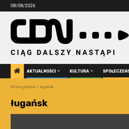
Przejdź
08/08/2026
do
treści
AKTUALNOŚCI
KULTURA
SPOŁECZEŃ
Strona główna
ługańsk
ługańsk