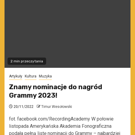
2 min przeczytania
Artykuły
Kultura
Muzyka
Znamy nominacje do nagród
Grammy 2023!
20/11/2022
Timur Wesołowski
fot. facebook.com/RecordingAcademy W połowie
listopada Amerykańska Akademia Fonograficzna
podała pełną listę nominacji do Grammy – najbardziej