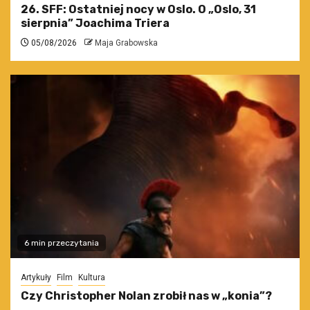
26. SFF: Ostatniej nocy w Oslo. O „Oslo, 31
sierpnia” Joachima Triera
05/08/2026
Maja Grabowska
6 min przeczytania
Artykuły
Film
Kultura
Czy Christopher Nolan zrobił nas w „konia”?