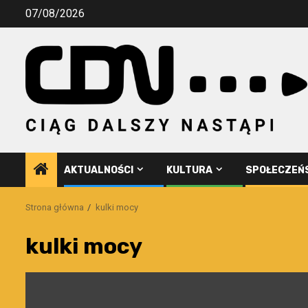
Przejdź
07/08/2026
do
treści
AKTUALNOŚCI
KULTURA
SPOŁECZEŃ
Strona główna
kulki mocy
kulki mocy