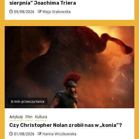
sierpnia” Joachima Triera
05/08/2026
Maja Grabowska
6 min przeczytania
Artykuły
Film
Kultura
Czy Christopher Nolan zrobił nas w „konia”?
01/08/2026
Hanna Wiczkowska