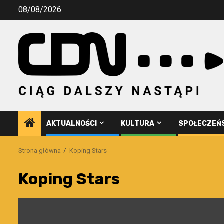
Przejdź
08/08/2026
do
treści
AKTUALNOŚCI
KULTURA
SPOŁECZEŃ
Strona główna
Koping Stars
Koping Stars