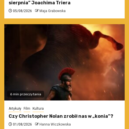
sierpnia” Joachima Triera
05/08/2026
Maja Grabowska
6 min przeczytania
Artykuły
Film
Kultura
Czy Christopher Nolan zrobił nas w „konia”?
01/08/2026
Hanna Wiczkowska