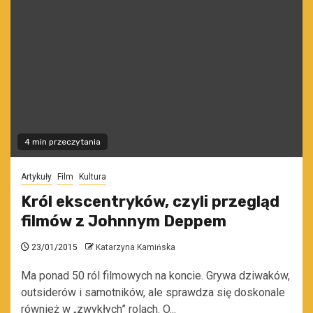
4 min przeczytania
Artykuły
Film
Kultura
Król ekscentryków, czyli przegląd
filmów z Johnnym Deppem
23/01/2015
Katarzyna Kamińska
Ma ponad 50 ról filmowych na koncie. Grywa dziwaków,
outsiderów i samotników, ale sprawdza się doskonale
również w „zwykłych” rolach. O...