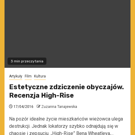
3 min przeczytania
Artykuły
Film
Kultura
Estetyczne zdziczenie obyczajów.
Recenzja High-Rise
17/04/2016
Zuzanna Tanajewska
Na pozór idealne życie mieszkańców wieżowca ulega
destrukcji. Jednak lokatorzy szybko odnajdują się w
chaosie i zepsuciu. „High-Rise” Bena Wheatleya,...