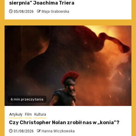
sierpnia” Joachima Triera
05/08/2026
Maja Grabowska
6 min przeczytania
Artykuły
Film
Kultura
Czy Christopher Nolan zrobił nas w „konia”?
01/08/2026
Hanna Wiczkowska