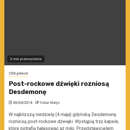
2 min przeczytania
CDN poleca!
Post-rockowe dźwięki rozniosą
Desdemonę
30/04/2014
Oskar Małys
W najbliższą niedzielę (4 maja) gdyńską Desdemonę
rozniosą post-rockowe dźwięki. Wystąpią trzy kapele,
które potrafią hałasować aż miło. Przedstawicielem