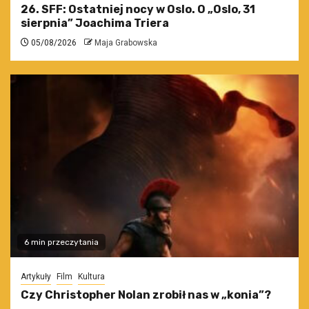
26. SFF: Ostatniej nocy w Oslo. O „Oslo, 31
sierpnia” Joachima Triera
05/08/2026
Maja Grabowska
6 min przeczytania
Artykuły
Film
Kultura
Czy Christopher Nolan zrobił nas w „konia”?