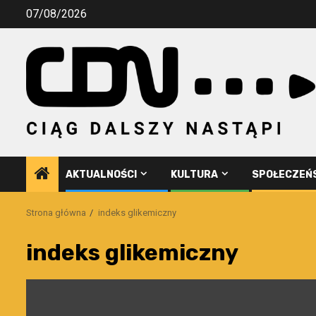
Przejdź
07/08/2026
do
treści
AKTUALNOŚCI
KULTURA
SPOŁECZEŃ
Strona główna
indeks glikemiczny
indeks glikemiczny