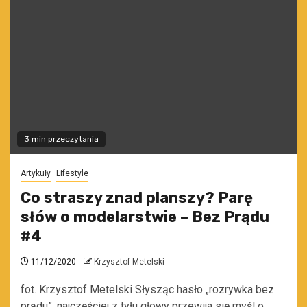
3 min przeczytania
Artykuły
Lifestyle
Co straszy znad planszy? Parę
słów o modelarstwie – Bez Prądu
#4
11/12/2020
Krzysztof Metelski
fot. Krzysztof Metelski Słysząc hasło „rozrywka bez
prądu”, najczęściej z tyłu głowy przewija się myśl o