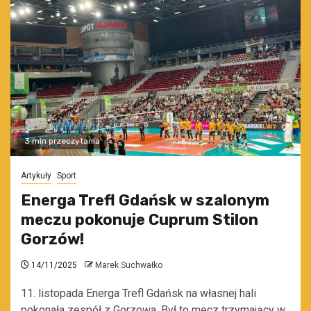
3 min przeczytania
Artykuły
Sport
Energa Trefl Gdańsk w szalonym
meczu pokonuje Cuprum Stilon
Gorzów!
14/11/2025
Marek Suchwałko
11. listopada Energa Trefl Gdańsk na własnej hali
pokonała zespół z Gorzowa. Był to mecz trzymający w