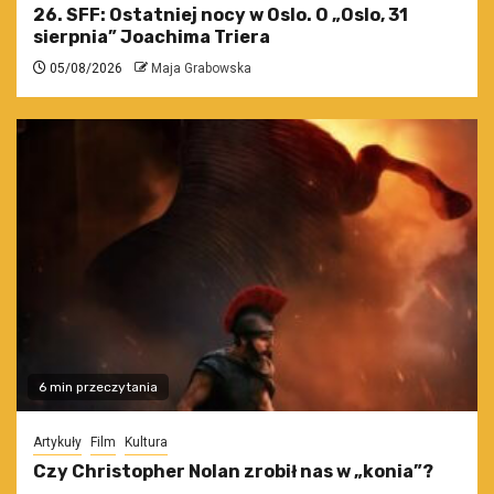
26. SFF: Ostatniej nocy w Oslo. O „Oslo, 31
sierpnia” Joachima Triera
05/08/2026
Maja Grabowska
6 min przeczytania
Artykuły
Film
Kultura
Czy Christopher Nolan zrobił nas w „konia”?