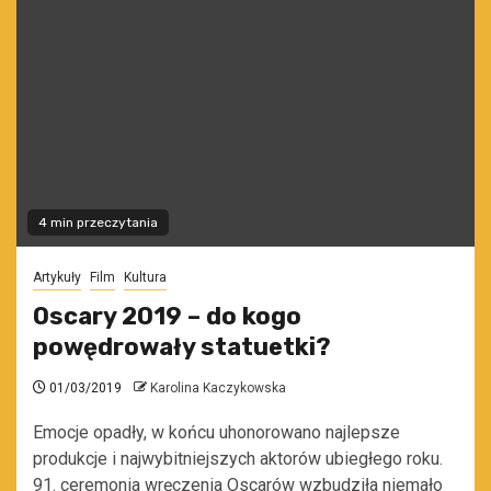
4 min przeczytania
Artykuły
Film
Kultura
Oscary 2019 – do kogo
powędrowały statuetki?
01/03/2019
Karolina Kaczykowska
Emocje opadły, w końcu uhonorowano najlepsze
produkcje i najwybitniejszych aktorów ubiegłego roku.
91. ceremonia wręczenia Oscarów wzbudziła niemało