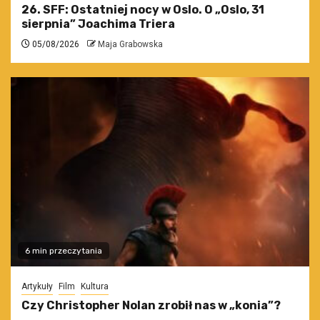
26. SFF: Ostatniej nocy w Oslo. O „Oslo, 31
sierpnia” Joachima Triera
05/08/2026
Maja Grabowska
6 min przeczytania
Artykuły
Film
Kultura
Czy Christopher Nolan zrobił nas w „konia”?