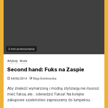
2 min przeczytania
Artykuły
Moda
Second hand: Fuks na Zaspie
04/06/2014
Maja Bieńkowska
Aby znaleźć wymarzoną i modną stylizację nie musisz
mieć fuksa, ale... odwiedzić Fuksa! Na kolejne
zakupowe szaleństwo zapraszamy do lumpeksu...