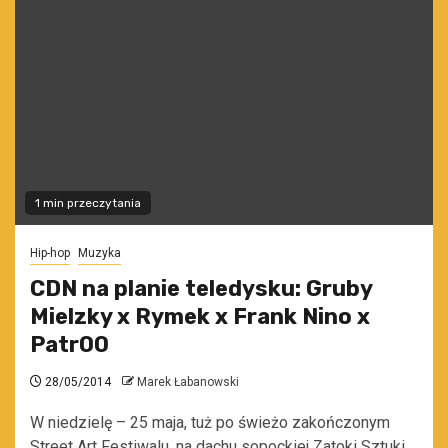
1 min przeczytania
Hip-hop
Muzyka
CDN na planie teledysku: Gruby
Mielzky x Rymek x Frank Nino x
Patr00
28/05/2014
Marek Łabanowski
W niedzielę – 25 maja, tuż po świeżo zakończonym
Street Art Festiwalu, na dachu sopockiej Zatoki Sztuki