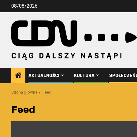
Przejdź
08/08/2026
do
treści
AKTUALNOŚCI
KULTURA
SPOŁECZEŃ
Strona główna
Feed
Feed