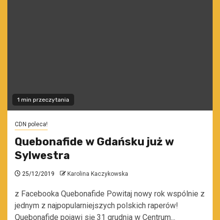
1 min przeczytania
CDN poleca!
Quebonafide w Gdańsku już w
Sylwestra
25/12/2019
Karolina Kaczykowska
z Facebooka Quebonafide Powitaj nowy rok wspólnie z
jednym z najpopularniejszych polskich raperów!
Quebonafide pojawi się 31 grudnia w Centrum...