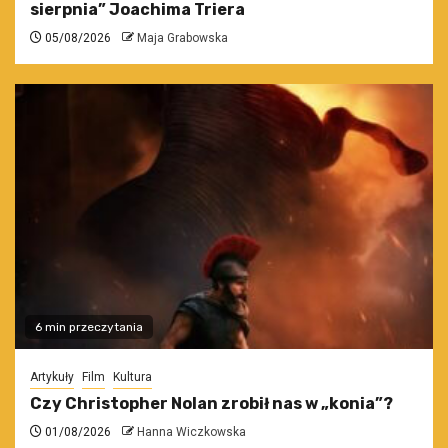
sierpnia” Joachima Triera
05/08/2026
Maja Grabowska
6 min przeczytania
Artykuły
Film
Kultura
Czy Christopher Nolan zrobił nas w „konia”?
01/08/2026
Hanna Wiczkowska