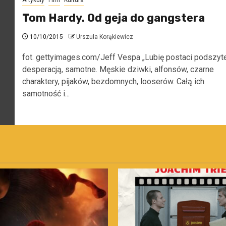
Artykuły
Film
Kultura
Tom Hardy. Od geja do gangstera
10/10/2015
Urszula Korąkiewicz
fot. gettyimages.com/Jeff Vespa „Lubię postaci podszyt
desperacją, samotne. Męskie dziwki, alfonsów, czarne
charaktery, pijaków, bezdomnych, looserów. Całą ich
samotność i...