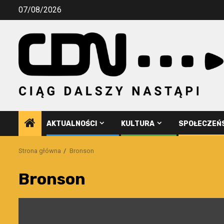
Przejdź
07/08/2026
do
treści
AKTUALNOŚCI
KULTURA
SPOŁECZEŃ
Strona główna
Bronson
Bronson