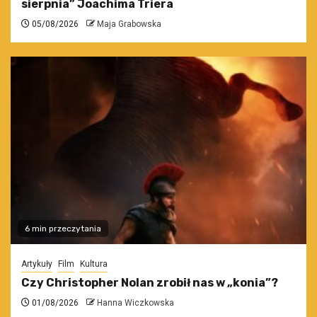
sierpnia” Joachima Triera
05/08/2026
Maja Grabowska
6 min przeczytania
Artykuły
Film
Kultura
Czy Christopher Nolan zrobił nas w „konia”?
01/08/2026
Hanna Wiczkowska