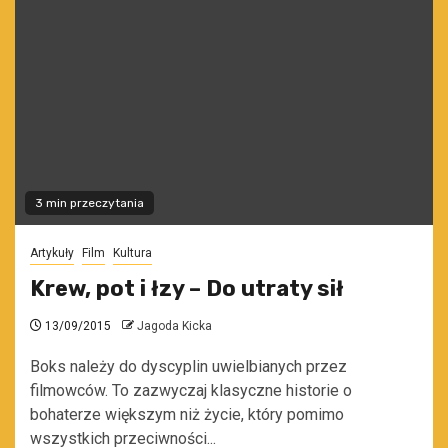
3 min przeczytania
Artykuły
Film
Kultura
Krew, pot i łzy – Do utraty sił
13/09/2015
Jagoda Kicka
Boks należy do dyscyplin uwielbianych przez
filmowców. To zazwyczaj klasyczne historie o
bohaterze większym niż życie, który pomimo
wszystkich przeciwności...