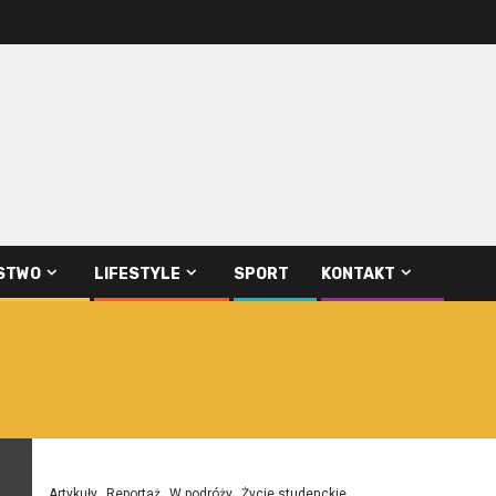
STWO
LIFESTYLE
SPORT
KONTAKT
Artykuły
Reportaż
W podróży
Życie studenckie