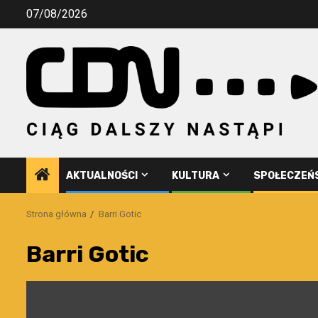
Przejdź
07/08/2026
do
treści
AKTUALNOŚCI
KULTURA
SPOŁECZEŃ
Strona główna
Barri Gotic
Barri Gotic