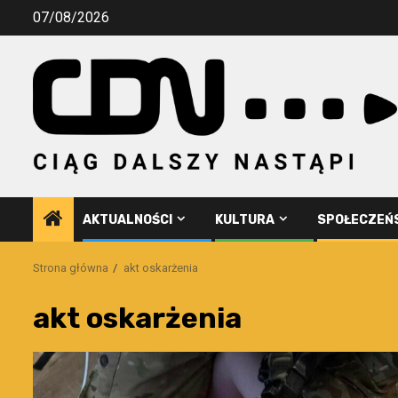
Przejdź
07/08/2026
do
treści
AKTUALNOŚCI
KULTURA
SPOŁECZEŃ
Strona główna
akt oskarżenia
akt oskarżenia