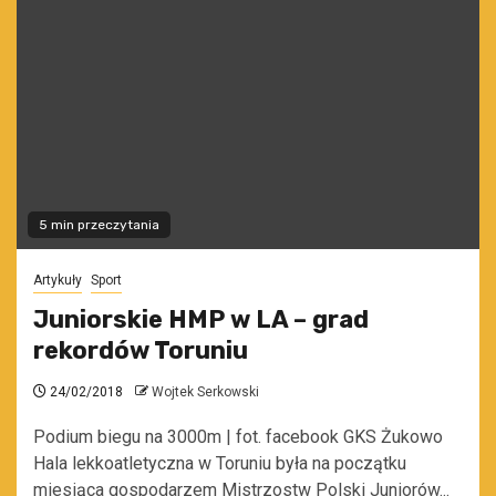
5 min przeczytania
Artykuły
Sport
Juniorskie HMP w LA – grad
rekordów Toruniu
24/02/2018
Wojtek Serkowski
Podium biegu na 3000m | fot. facebook GKS Żukowo
Hala lekkoatletyczna w Toruniu była na początku
miesiąca gospodarzem Mistrzostw Polski Juniorów...