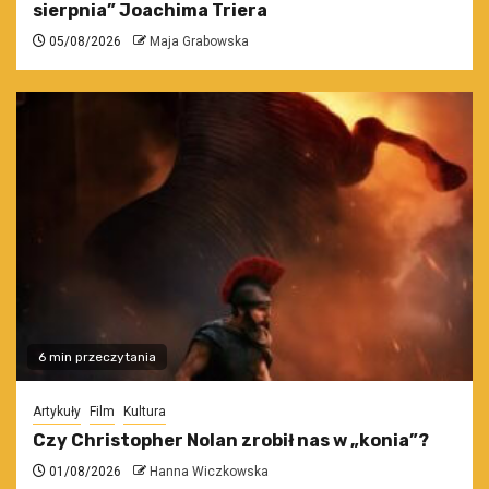
sierpnia” Joachima Triera
05/08/2026
Maja Grabowska
6 min przeczytania
Artykuły
Film
Kultura
Czy Christopher Nolan zrobił nas w „konia”?
01/08/2026
Hanna Wiczkowska