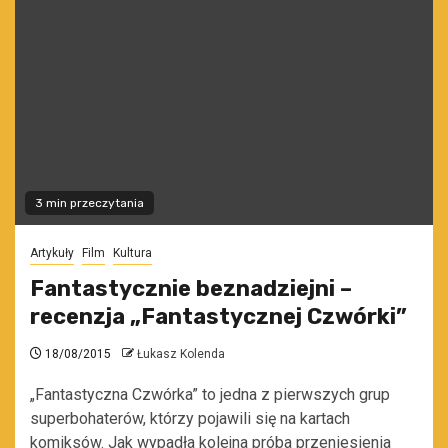
3 min przeczytania
Artykuły
Film
Kultura
Fantastycznie beznadziejni –
recenzja „Fantastycznej Czwórki”
18/08/2015
Łukasz Kolenda
„Fantastyczna Czwórka” to jedna z pierwszych grup
superbohaterów, którzy pojawili się na kartach
komiksów. Jak wypadła kolejna próba przeniesienia