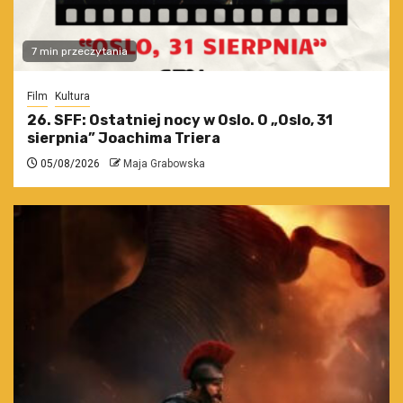
7 min przeczytania
Film
Kultura
26. SFF: Ostatniej nocy w Oslo. O „Oslo, 31
sierpnia” Joachima Triera
05/08/2026
Maja Grabowska