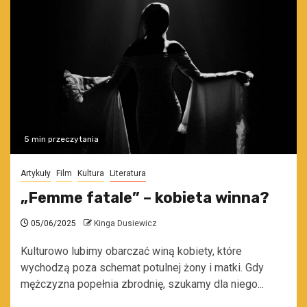
5 min przeczytania
Artykuły
Film
Kultura
Literatura
„Femme fatale” – kobieta winna?
05/06/2025
Kinga Dusiewicz
Kulturowo lubimy obarczać winą kobiety, które
wychodzą poza schemat potulnej żony i matki. Gdy
mężczyzna popełnia zbrodnię, szukamy dla niego...