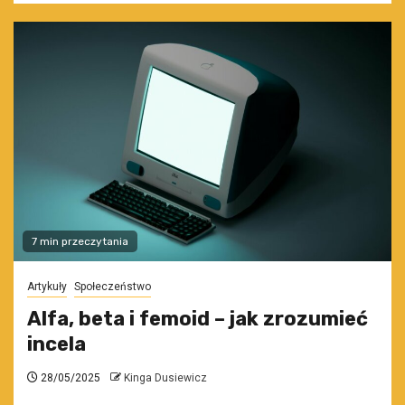
7 min przeczytania
Artykuły
Społeczeństwo
Alfa, beta i femoid – jak zrozumieć
incela
28/05/2025
Kinga Dusiewicz