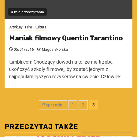
4 min przeczytania
Artykuły
Film
Kultura
Maniak filmowy Quentin Tarantino
05/01/2016
Magda Skórska
tumblr.com Chodzący dowód na to, że nie trzeba
ukończyć szkoły filmowej, by zostać jednym z
najpopularniejszych reżyserów na świecie. Człowiek...
Stronicowanie
Poprzedni
1
2
3
wpisów
PRZECZYTAJ TAKŻE