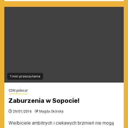
1 min przeczytania
CDN poleca!
Zaburzenia w Sopocie!
29/01/2016
Magda Skórska
Wielbiciele ambitnych i ciekawych brzmień nie mogą