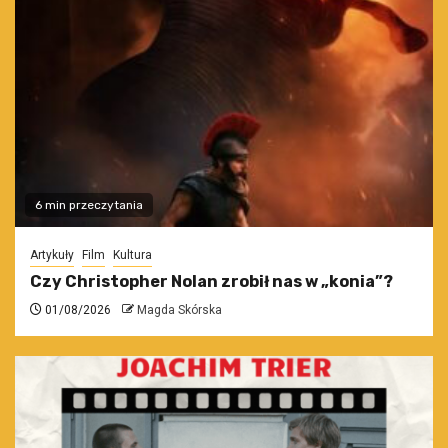
6 min przeczytania
Artykuły
Film
Kultura
Czy Christopher Nolan zrobił nas w „konia”?
01/08/2026
Magda Skórska