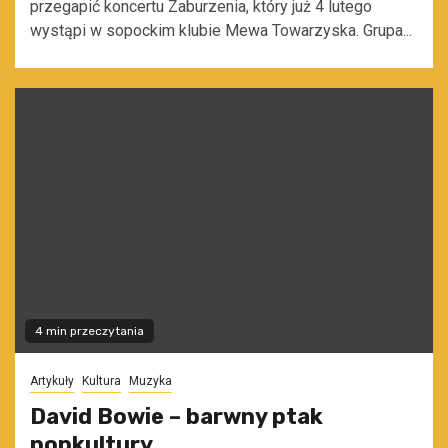
przegapić koncertu Zaburzenia, który już 4 lutego
wystąpi w sopockim klubie Mewa Towarzyska. Grupa...
4 min przeczytania
Artykuły
Kultura
Muzyka
David Bowie – barwny ptak
popkultury