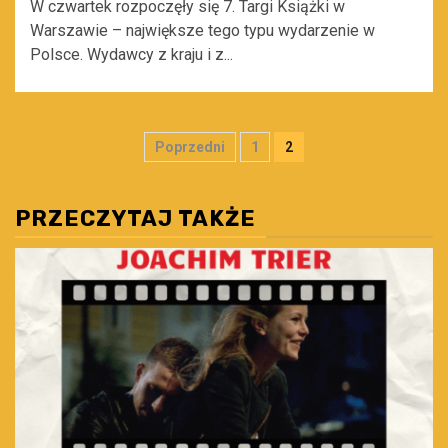
W czwartek rozpoczęły się 7. Targi Książki w
Warszawie – największe tego typu wydarzenie w
Polsce. Wydawcy z kraju i z...
Stronicowanie
Poprzedni
1
2
wpisów
PRZECZYTAJ TAKŻE