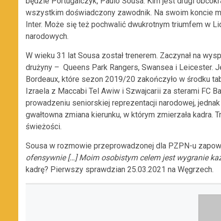
będzie Portugalczyk, Paulo Sousa. Kim jest drugi obcok
wszystkim doświadczony zawodnik. Na swoim koncie ma w
Inter. Może się też pochwalić dwukrotnym triumfem w L
narodowych.
W wieku 31 lat Sousa został trenerem. Zaczynał na wysp
drużyny – Queens Park Rangers, Swansea i Leicester. 
Bordeaux, które sezon 2019/20 zakończyło w środku tab
Izraela z Maccabi Tel Awiw i Szwajcarii za sterami FC 
prowadzeniu seniorskiej reprezentacji narodowej, jedna
gwałtowna zmiana kierunku, w którym zmierzała kadra. T
świeżości.
Sousa w rozmowie przeprowadzonej dla PZPN-u zapow
ofensywnie […] Moim osobistym celem jest wygranie k
kadrę? Pierwszy sprawdzian 25.03.2021 na Węgrzech.