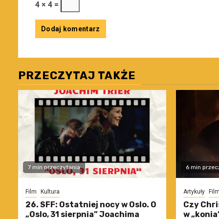
4 × 4 =
PRZECZYTAJ TAKŻE
7 min przeczytania
6 min przec
Film
Kultura
Artykuły
Fil
26. SFF: Ostatniej nocy w Oslo. O
Czy Chri
„Oslo, 31 sierpnia” Joachima
w „konia