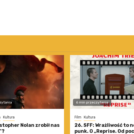
zytania
6 min przeczytania
m
Kultura
Film
Kultura
stopher Nolan zrobił nas
26. SFF: Wrażliwość to 
”?
punk. O „Reprise. Od po