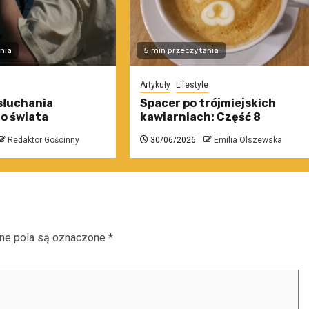
nia
5 min przeczytania
Artykuły
Lifestyle
słuchania
Spacer po trójmiejskich
o świata
kawiarniach: Część 8
Redaktor Gościnny
30/06/2026
Emilia Olszewska
e pola są oznaczone
*