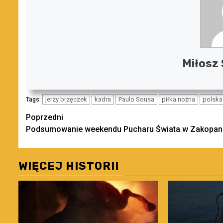
Miłosz 
jerzy brzęczek
kadra
Paulo Sousa
piłka nożna
polska
Tags:
Zobacz
Poprzedni
Podsumowanie weekendu Pucharu Świata w Zakopa
wpisy
WIĘCEJ HISTORII