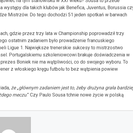
rajowiec na tym stanowisku w XXI wieku? Sousa to przede
ystępy dla takich klubów jak Benefica, Juventus, Borussia cz
idze Mistrzów. Do tego dochodzi 51 jeden spotkań w barwach
ach, gdzie przez trzy lata w Championship poprowadził trzy
Jego ostatnim zadaniem było prowadzenie francuskiego
eli Ligue 1. Największe trenerskie sukcesy to mistrzostwo
Basel. Portugalskiemu szkoleniowcowi brakuje doświadczenia w
k prezes Boniek nie ma wątpliwości, co do swojego wyboru. To
rener z włoskiego kręgu futbolu to bez wątpienia powiew
iada,
że „głównym zadaniem jest to, żeby drużyna grała bardzie
ażdego meczu
.” Czy Paulo Sousa tchnie nowe życie w polską