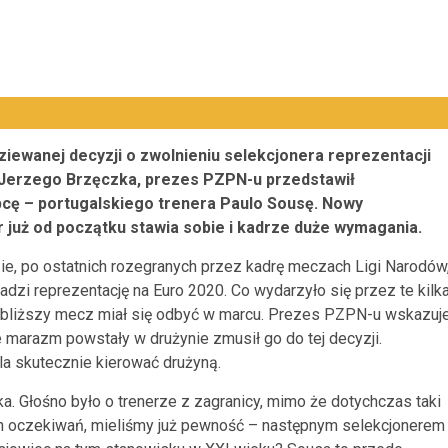
ziewanej decyzji o zwolnieniu selekcjonera reprezentacji
Jerzego Brzęczka, prezes PZPN-u prze
dstawił
cę – portugalskiego trenera Paulo Sousę. Nowy
 już od początku stawia sobie i kadrze duże wymagania.
ie, po ostatnich rozegranych przez kadrę meczach Ligi Narodów
zi reprezentację na Euro 2020. Co wydarzyło się przez te kilk
ajbliższy mecz miał się odbyć w marcu. Prezes PZPN-u wskazuj
e marazm powstały w drużynie zmusił go do tej decyzji.
ala skutecznie kierować drużyną.
a. Głośno było o trenerze z zagranicy, mimo że dotychczas taki
ch oczekiwań, mieliśmy już pewność – następnym selekcjonerem