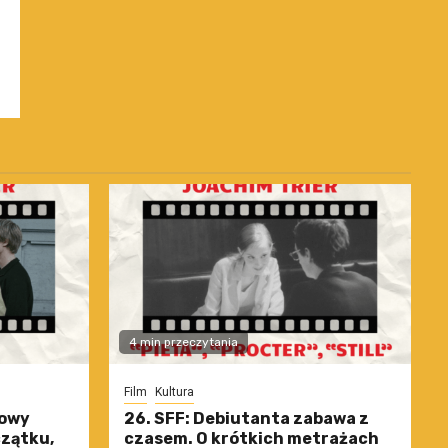
4 min przeczytania
Film
Kultura
nowy
26. SFF: Debiutanta zabawa z
czątku,
czasem. O krótkich metrażach