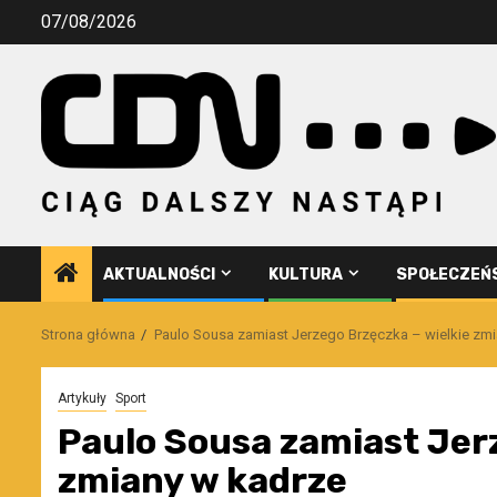
Przejdź
07/08/2026
do
treści
AKTUALNOŚCI
KULTURA
SPOŁECZEŃ
Strona główna
Paulo Sousa zamiast Jerzego Brzęczka – wielkie zm
Artykuły
Sport
Paulo Sousa zamiast Jerz
zmiany w kadrze