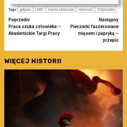
gdynia
LGBT
marsz równości
równość
Trójmiasto
Tags:
Zobacz
Poprzedni
Następny
Praca szuka człowieka –
Pieczarki faszerowane
wpisy
Akademickie Targi Pracy
mięsem i papryką –
przepis
WIĘCEJ HISTORII