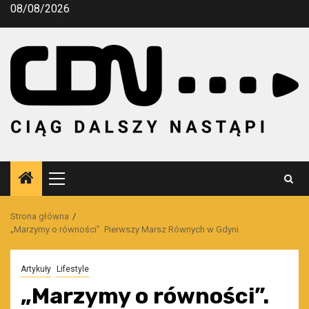
Przejdź
08/08/2026
do
treści
Menu
główne
Strona główna
„Marzymy o równości”. Pierwszy Marsz Równych w Gdyni
Artykuły
Lifestyle
„Marzymy o równości”.