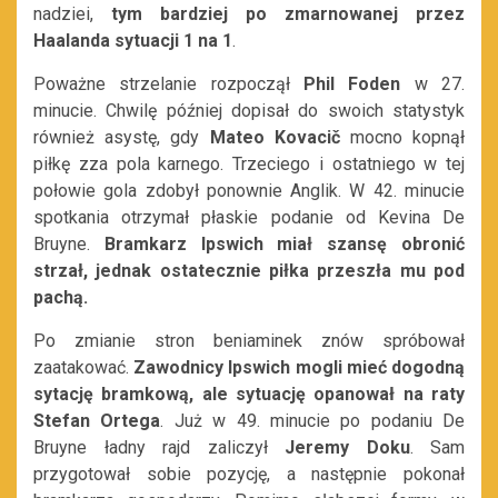
nadziei,
tym bardziej po zmarnowanej przez
Haalanda sytuacji 1 na 1
.
Poważne strzelanie rozpoczął
Phil Foden
w 27.
minucie. Chwilę później dopisał do swoich statystyk
również asystę, gdy
Mateo Kovacič
mocno kopnął
piłkę zza pola karnego. Trzeciego i ostatniego w tej
połowie gola zdobył ponownie Anglik. W 42. minucie
spotkania otrzymał płaskie podanie od Kevina De
Bruyne.
Bramkarz Ipswich miał szansę obronić
strzał, jednak ostatecznie piłka przeszła mu pod
pachą.
Po zmianie stron beniaminek znów spróbował
zaatakować.
Z
awodnicy Ipswich mogli mieć dogodną
sytację bramkową, ale sytuację opanował na raty
Stefan Ortega
. Już w 49. minucie po podaniu De
Bruyne ładny rajd zaliczył
Jeremy Doku
. Sam
przygotował sobie pozycję, a następnie pokonał