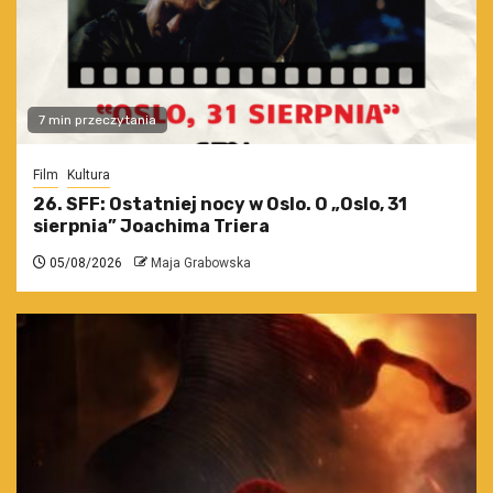
7 min przeczytania
Film
Kultura
26. SFF: Ostatniej nocy w Oslo. O „Oslo, 31
sierpnia” Joachima Triera
05/08/2026
Maja Grabowska