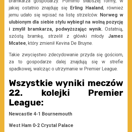
bramkarza gospodarzy. Pomimo słabszej formy, w
jakiej ostatnio znajduję się
Erling Haaland
, również
jemu udało się wpisać na listę strzelców.
Norweg w
ulubionym dla siebie stylu wybiegł na wolną pozycję
i zmylił bramkarza, podwyższając wynik.
Ostatnią,
szóstą bramkę, strzelił z główki młody
James
Mcatee
, który zmienił Kevina De Bruyne.
Takie zwycięstwo zdecydowanie przyda się gościom,
za to gospodarze dalej znajdują się w strefie
spadkowej, walcząc o utrzymanie w Premier League.
Wszystkie wyniki meczów
22. kolejki Premier
League:
Newcastle 4-1 Bournemouth
West Ham 0-2 Crystal Palace