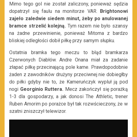
Mimo tego gol nie został zaliczony, ponieważ sędzia
dopatrzył się faulu na monitorze VAR.
Brightonowi
zajeło zaledwie siedem minut, żeby po anulowanej
bramce strzelić kolejną.
Tym razem nie było szansy
na żadne przewinienie, ponieważ Mitoma z bardzo
bliskiej odległości dobił piłkę przy samym słupku.
Ostatnia bramka tego meczu to błąd bramkarza
Czerwonych Diabłów. Andre Onana miał za zadanie
złapać piłkę przecinającą pole karne. Prawdopodobnie
żaden z zawodników drużyny przeciwnej nie dobiegłby
do piłki gdyby nie to, że Kameruńczyk wypluł ją pod
nogi
Georginio Ruttera.
Mecz zakończył się porażką
1-3 dla gospodarzy, a jak donosi The Athletic, trener
Ruben Amorim po porażce był tak rozwścieczony, że w
szatni zniszczył telewizor.