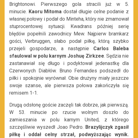
Brightonowi. Pierwszego gola stracili już w 5.
minucie.
Kaoru Mitoma
dostał długie celne podanie z
własnej połowy i podał do Minteha, który nie zmarnował
stuprocentowej sytuacji. Kwadrans później serię
błędów popełnili zawodnicy Mew. Najpierw bramkarz
gości, Verbruggen, słabo podał piłkę, którą szybko
przejeli gospodarze, a następnie
Carlos Baleba
sfaulowal w polu karnym Joshuę Zirkzee
. Sędzia nie
zastanawiał się długo i podyktował jedenastkę dla
Czerwonych Diabłów. Bruno Fernandes podszedł do
piłki i spokojnie wyrównał. Obie drużyny miały jeszcze
swoje szanse, ale pierwsza połowa zakończyła się
remisem 1-1.
Drugą odsłonę goście zaczęli tak dobrze, jak pierwszą.
W 53. minucie po rzucie wolnym doszło do
zamieszania w polu karnym United, z którego
szczęśliwie wyszedł Joao Pedro.
Brazylijczyk zgasił
piłkę i oddał celny strzał, podwyższając wynik.