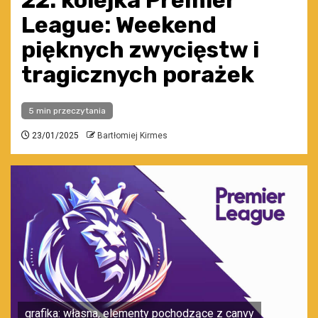
22. kolejka Premier
League: Weekend
pięknych zwycięstw i
tragicznych porażek
5 min przeczytania
23/01/2025
Bartłomiej Kirmes
grafika: własna, elementy pochodzące z canvy