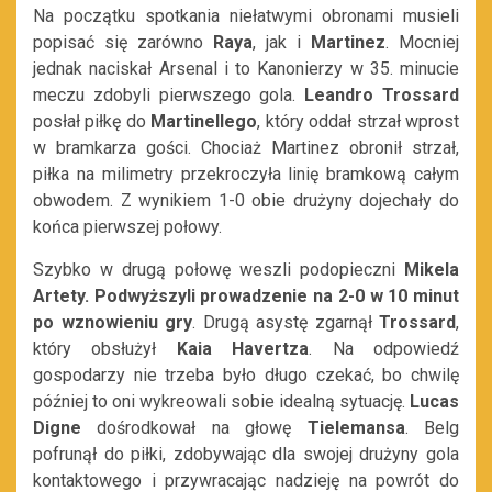
Na początku spotkania niełatwymi obronami musieli
popisać się zarówno
Raya
, jak i
Martinez
. Mocniej
jednak naciskał Arsenal i to Kanonierzy w 35. minucie
meczu zdobyli pierwszego gola.
Leandro
Trossard
posłał piłkę do
Martinellego
, który oddał strzał wprost
w bramkarza gości. Chociaż Martinez obronił strzał,
piłka na milimetry przekroczyła linię bramkową całym
obwodem. Z wynikiem 1-0 obie drużyny dojechały do
końca pierwszej połowy.
Szybko w drugą połowę weszli podopieczni
Mikela
Artety. Podwyższyli prowadzenie na 2-0 w 10 minut
po wznowieniu gry
. Drugą asystę zgarnął
Trossard
,
który obsłużył
Kaia Havertza
. Na odpowiedź
gospodarzy nie trzeba było długo czekać, bo chwilę
później to oni wykreowali sobie idealną sytuację.
Lucas
Digne
dośrodkował na głowę
Tielemansa
. Belg
pofrunął do piłki, zdobywając dla swojej drużyny gola
kontaktowego i przywracając nadzieję na powrót do