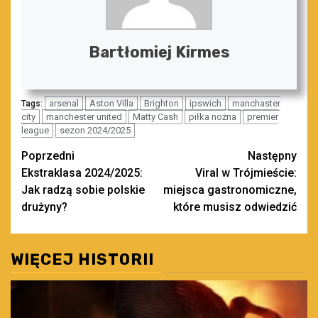
Bartłomiej Kirmes
arsenal
Aston Villa
Brighton
ipswich
manchaster
Tags:
city
manchester united
Matty Cash
piłka nożna
premier
league
sezon 2024/2025
Zobacz
Poprzedni
Następny
Ekstraklasa 2024/2025:
Viral w Trójmieście:
wpisy
Jak radzą sobie polskie
miejsca gastronomiczne,
drużyny?
które musisz odwiedzić
WIĘCEJ HISTORII