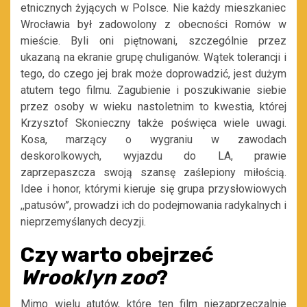
etnicznych
żyjących
w
Polsce
. Nie każdy mieszka
niec
Wrocławia
był zadowolony z obecności
Romów w
m
ieście.
Byli oni piętnowani,
szczególnie
przez
ukazaną na ekranie grupę
chuliganów
. Wątek tolerancji i
tego, do czego jej brak może doprowad
zić, jest dużym
atutem tego filmu.
Zagubienie i poszukiwanie siebie
przez osoby w wieku nastoletnim to kwestia, której
Krzysztof Skonieczny także poświęca wiele uwagi.
Kosa, marzący o wygraniu
w zawodach
deskorolkowych
, wyjazdu do LA, prawie
zaprzepaszcza swoją szansę zaślepiony miłością.
Idee i honor, którymi kieruje się grupa przysłowiowych
,,
patusów
’’, prowadzi ich do podejmowania
radykalnych
i
nieprzemyślanych decyzji.
Czy warto obejrzeć
Wrooklyn zoo
?
Mimo wielu atutów, które
ten film
niezaprzeczalnie