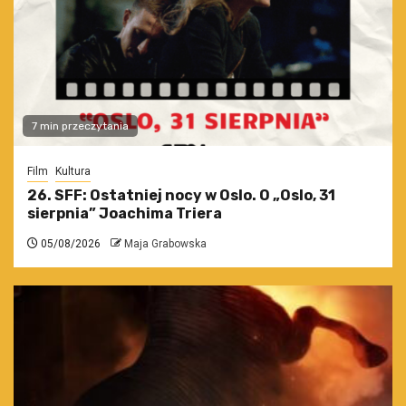
7 min przeczytania
Film
Kultura
26. SFF: Ostatniej nocy w Oslo. O „Oslo, 31
sierpnia” Joachima Triera
05/08/2026
Maja Grabowska