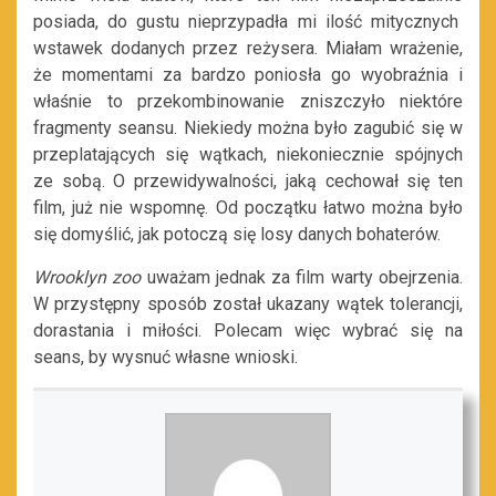
posiada, do gustu nieprzypadła mi ilość mitycznych
wstawek dodanych przez reżysera.
Miałam wrażenie,
że momentami za bardzo
poniosła go wyobraźnia i
właśnie to
przekombinowanie
zniszczyło niektóre
fragmenty
seansu
. Niekiedy
można było zagubić się
w
przeplatających się wątkach, niekoniecznie spójnych
ze sobą. O przewidywalności
,
jak
ą cechował
się
ten
film, już nie wspomnę. Od początku łatwo można było
się domyślić, jak potoczą się losy danych bohaterów.
Wrooklyn
zoo
uważam jednak za film warty obejrzenia.
W przystępny
sposób został ukazany wątek tolerancji,
dorastania i miłości. Polecam więc wybrać się na
seans, by wysnuć własne
wnioski.