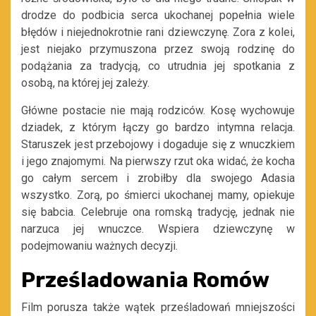
drodze do podbicia s
erca ukochanej popełnia wiele
błędów
i niejednokrotnie rani dziewczynę. Zora z kolei,
jest niejako przymuszona
przez swoj
ą rodzinę
do
podążania za tradycją, co utrudnia jej spotkania z
osobą, na której jej zależy.
Główne postacie
nie mają rodziców. Kosę wychowuje
dziadek, z którym łączy go bardzo intymna relacja.
Staruszek jest przebojowy
i
dogaduje się
z wnuczkiem
i jego znajomymi. Na pierwszy rzut oka widać, że kocha
go całym sercem i zrobiłby dla swojego Adasia
wszystko.
Zorą,
po śmierci ukochan
ej mamy,
opiekuje
się babcia. Celebruje ona romską tradycję, jednak nie
narzuca jej wnuczce. Wspiera dziewczynę w
podejmowaniu ważnych
decyzji.
Prześladowania Romów
Film porusza także wątek prześladowań
mniejszości