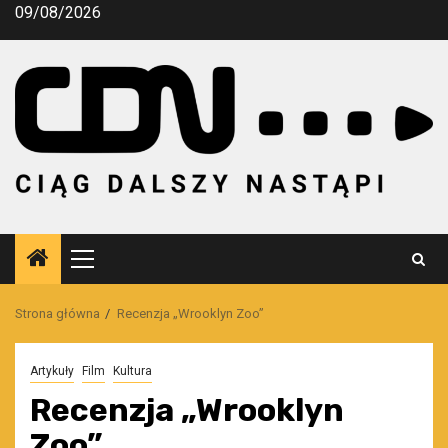
Przejdź
09/08/2026
do
treści
Menu
główne
Strona główna
Recenzja „Wrooklyn Zoo”
Artykuły
Film
Kultura
Recenzja „Wrooklyn
Zoo”