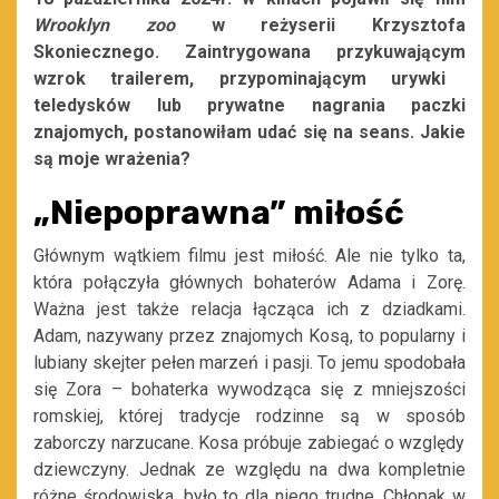
Wrooklyn
zoo
w reżyserii Krzysztofa
Skoniecznego. Zaintrygowana
przykuwającym
wzrok
trailerem
, przypominającym urywki
teledysków
lub prywatne nagrania paczki
znajomych,
postanowiłam udać się na seans
. Jakie
są moje wrażenia?
„Niepoprawna” miłość
Głównym wątkiem filmu jest miłość. Ale nie tylko ta,
która połączyła głównych bohaterów
Adama i
Zorę.
Waż
na jest także relacja
łącząca
ich
z dziadkami.
Adam,
nazywany
przez znajomych Kosą
,
to popularny
i
lubiany
skejter
pełen marzeń i pasji. To jemu spodobała
się
Zora – bohaterka wywodząca
się z mniejszości
romskiej, której tradycje rodzinne są w
sposób
zaborcz
y
narzucane.
Kosa próbuje zabiegać o względy
dziewczyny. Jednak
ze względu na dwa kompletnie
różne środowiska, było to dla niego trudne.
Chłopak w