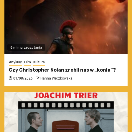
6 min przeczytania
Artykuły
Film
Kultura
Czy Christopher Nolan zrobił nas w „konia”?
01/08/2026
Hanna Wiczkowska