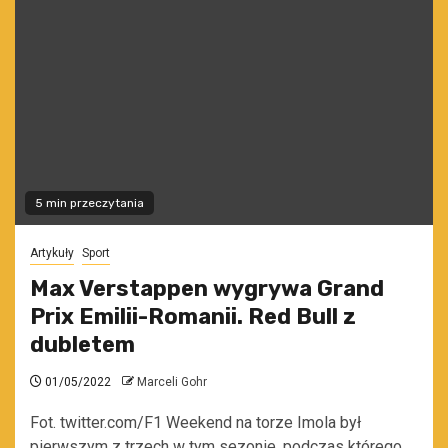
5 min przeczytania
Artykuły
Sport
Max Verstappen wygrywa Grand
Prix Emilii-Romanii. Red Bull z
dubletem
01/05/2022
Marceli Gohr
Fot. twitter.com/F1 Weekend na torze Imola był
pierwszym z trzech w tym sezonie, podczas którego